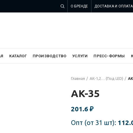
О БРЕНДЕ
ДОСТАВКА И ОПЛАТА
 компании SZOMK в России
АЯ
КАТАЛОГ
ПРОИЗВОДСТВО
УСЛУГИ
ПРЕСС-ФОРМЫ
Главная
AK-1,2… (Под LED)
AK
AK-35
201.6
₽
Опт (от 31 шт):
112.