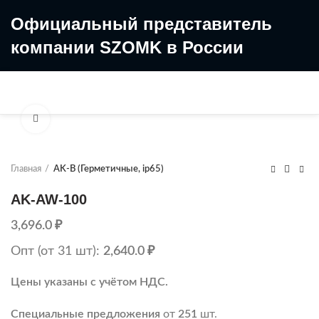
Официальный представитель
компании SZOMK в России
8 (499) 322-35-25
8 963 638-35-23
Увеличить
Главная
AK-B (Герметичные, ip65)
AK-AW-100
3,696.0
₽
Опт (от 31 шт):
2,640.0
₽
Цены указаны с учётом НДС.
Специальные предложения
от
251
шт.