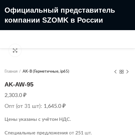
Официальный представитель
компании SZOMK в России
8 (499) 322-35-25
8 963 638-35-23
Увеличить
Главная
AK-B (Герметичные, ip65)
AK-AW-95
2,303.0
₽
Опт (от 31 шт):
1,645.0
₽
Цены указаны с учётом НДС.
Специальные предложения
от
251
шт.