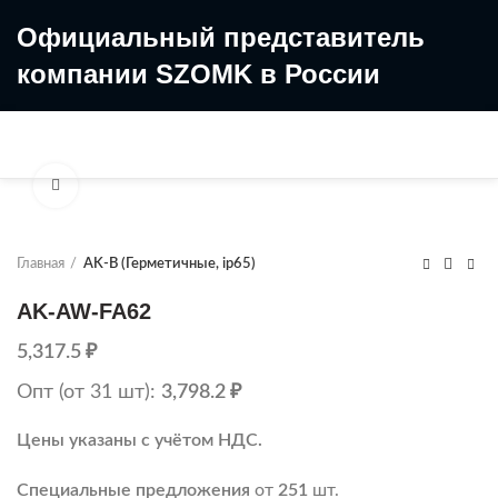
Официальный представитель
компании SZOMK в России
8 (499) 322-35-25
8 963 638-35-23
Увеличить
Главная
AK-B (Герметичные, ip65)
AK-AW-FA62
5,317.5
₽
Опт (от 31 шт):
3,798.2
₽
Цены указаны с учётом НДС.
Специальные предложения
от
251
шт.