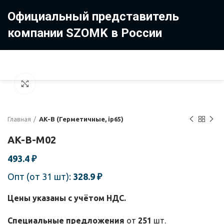
Официальный представитель
компании SZOMK в России
8 (499) 322-35-25
8 963 638-35-23
Увеличить
Главная
AK-B (Герметичные, ip65)
AK-B-M02
493.4
₽
Опт (от 31 шт):
328.9
₽
Цены указаны с учётом НДС.
Специальные предложения
от
251
шт.