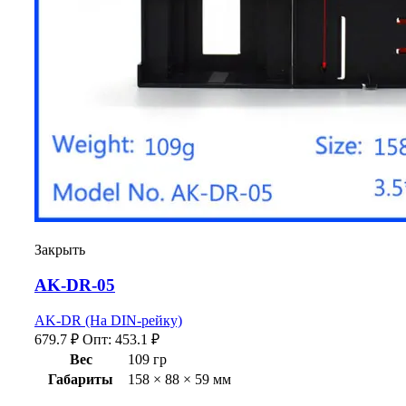
Закрыть
AK-DR-05
AK-DR (На DIN-рейку)
679.7
₽
Опт:
453.1
₽
Вес
109 гр
Габариты
158 × 88 × 59 мм