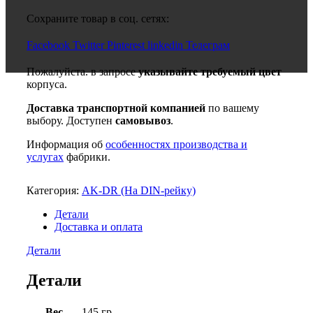
Сохраните товар в соц. сетях:
Facebook
Twitter
Pinterest
linkedin
Телеграм
Пожалуйста. в запросе
указывайте требуемый цвет
корпуса.
Доставка транспортной компанией
по вашему
выбору. Доступен
самовывоз
.
Информация об
особенностях производства и
услугах
фабрики.
Категория:
AK-DR (На DIN-рейку)
Детали
Доставка и оплата
Детали
Детали
Вес
145 гр