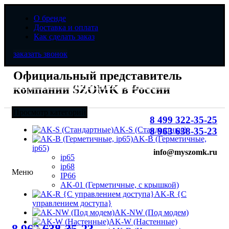
О бренде
Доставка и оплата
Как сделать заказ
заказать звонок
Официальный представитель
Официальный представитель
компании SZOMK в России
компании SZOMK в России
Просмотр категорий
8 499 322-35-25
AK-S (Стандартные)
8 963 638-35-23
AK-B (Герметичные,
ip65)
info@myszomk.ru
ip65
ip68
Меню
IP66
AK-01 (Герметичные, с крышкой)
AK-R {С
управлением доступа}
AK-NW (Под модем)
8 (499) 322-35-25
AK-W (Настенные)
Увеличить