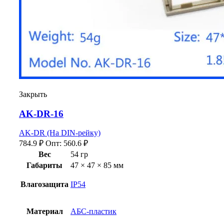
Закрыть
AK-DR-16
AK-DR (На DIN-рейку)
784.9
₽
Опт:
560.6
₽
Вес
54 гр
Габариты
47 × 47 × 85 мм
Влагозащита
IP54
Материал
АБС-пластик