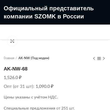
Официальный представитель
компании SZOMK в России
8 (499) 322-35-25
8 963 638-35-23
Увеличить
Главная
AK-NW (Под модем)
AK-NW-68
1,526.0
₽
Опт (от 31 шт):
1,090.0
₽
Цены указаны с учётом НДС.
Специальные предложения
от
251
шт.