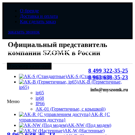
О бренде
Доставка и оплата
Как сделать заказ
заказать звонок
Официальный представитель
Официальный представитель
компании SZOMK в России
компании SZOMK в России
Просмотр категорий
8 499 322-35-25
AK-S (Стандартные)
8 963 638-35-23
AK-B (Герметичные,
ip65)
info@myszomk.ru
ip65
ip68
Меню
IP66
AK-01 (Герметичные, с крышкой)
AK-R {С
управлением доступа}
AK-NW (Под модем)
8 (499) 322-35-25
AK-W (Настенные)
Увеличить