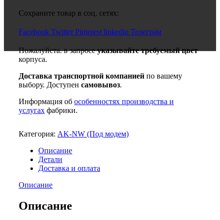
Сохраните товар в соц. сетях:
Facebook
Twitter
Pinterest
linkedin
Телеграм
Пожалуйста. в запросе
указывайте требуемый цвет
корпуса.
Доставка транспортной компанией
по вашему
выбору. Доступен
самовывоз
.
Информация об
особенностях производства и
услугах
фабрики.
Категория:
AK-NW (Под модем)
Описание
Детали
Доставка и оплата
Описание
Описание