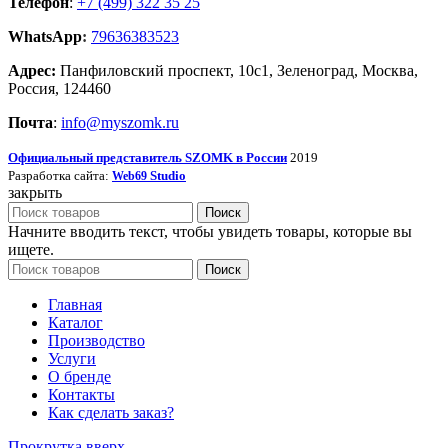
Телефон
:
+7 (499) 322 35 25
WhatsApp
:
79636383523
Адрес:
Панфиловский проспект, 10с1, Зеленоград, Москва,
Россия, 124460
Почта
:
info@myszomk.ru
Официальный представитель SZOMK в России
2019
Разработка сайта:
Studio
Web69
закрыть
Поиск
Начните вводить текст, чтобы увидеть товары, которые вы
ищете.
Поиск
Главная
Каталог
Производство
Услуги
О бренде
Контакты
Как сделать заказ?
Прокрутка вверх