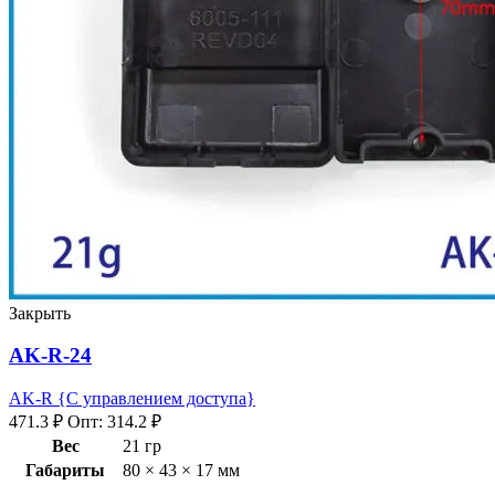
Закрыть
AK-R-24
AK-R {С управлением доступа}
471.3
₽
Опт:
314.2
₽
Вес
21 гр
Габариты
80 × 43 × 17 мм