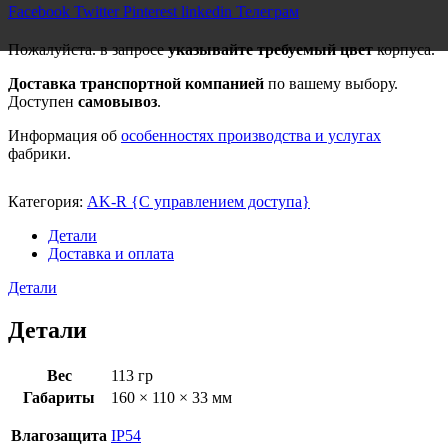
Facebook
Twitter
Pinterest
linkedin
Телеграм
Пожалуйста. в запросе
указывайте требуемый цвет
корпуса.
Доставка транспортной компанией
по вашему выбору.
Доступен
самовывоз
.
Информация об
особенностях производства и услугах
фабрики.
Категория:
AK-R {С управлением доступа}
Детали
Доставка и оплата
Детали
Детали
Вес
113 гр
Габариты
160 × 110 × 33 мм
Влагозащита
IP54