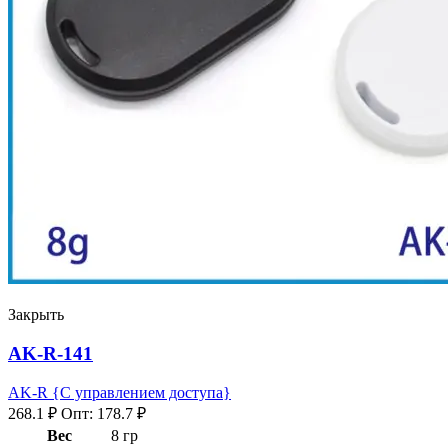
Закрыть
AK-R-141
AK-R {С управлением доступа}
268.1
₽
Опт:
178.7
₽
Вес
8 гр