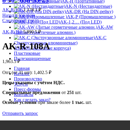
8 963 638-35-23
AK-H (Портативные)
AK-N (Нестандартные)
AK-R-106
1,178.1
₽
AK-DR (На DIN-рейку)
Назад к товарам
AK-P (Промышленные )
Следующий товар
AK-1,2… (Под LED)
AK-AW
AK-R-110
5,890.5
₽
(Литые герметичные алюмин.)
AK-C
(Экструзионные алюминиевые)
AK-R-108A
AK4000 (Железные корпуса)
Пластиковые
Пылезащищенные
1,963.5
₽
Главная
Опт (от 31 шт):
1,402.5
₽
Каталог
Производство
Цены указаны с учётом НДС.
Услуги
Пресс-формы
Специальные предложения
от
251
шт.
Контакты
Как сделать заказ?
Особые условия
при заказе более
1 тыс.
шт.
Отправить запрос