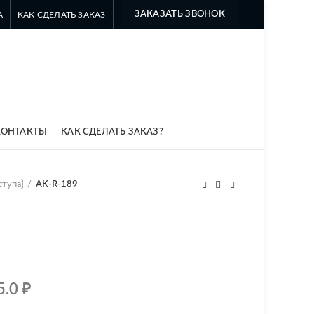
ЗАКАЗАТЬ ЗВОНОК
А
КАК СДЕЛАТЬ ЗАКАЗ
8 499 322-35-25
8 963 638-35-23
info@myszomk.ru
КОНТАКТЫ
КАК СДЕЛАТЬ ЗАКАЗ?
ступа}
AK-R-189
5.0
₽