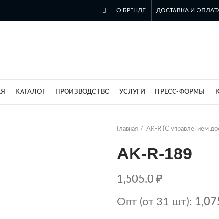
О БРЕНДЕ
ДОСТАВКА И ОПЛАТ
ль компании SZOMK в России
АЯ
КАТАЛОГ
ПРОИЗВОДСТВО
УСЛУГИ
ПРЕСС-ФОРМЫ
Главная
AK-R {С управлением до
AK-R-189
1,505.0
₽
Опт (от 31 шт):
1,07