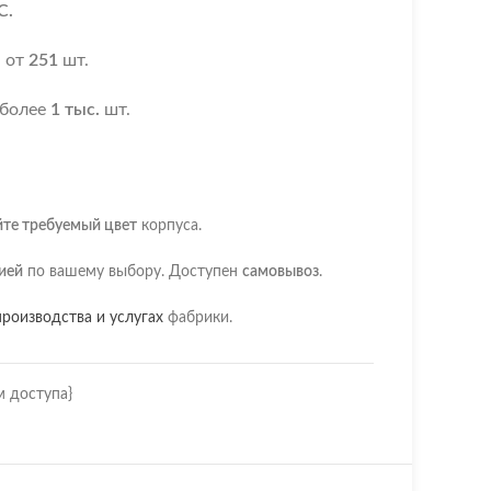
С.
я
от
251
шт.
 более
1 тыс.
шт.
йте требуемый цвет
корпуса.
ией
по вашему выбору. Доступен
самовывоз
.
роизводства и услугах
фабрики.
м доступа}