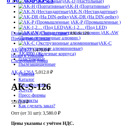
8 963 638-35-23
AK-D (Настольные)
AK-H (Портативные)
AK-N (Нестандартные)
AK-DR (На DIN-рейку)
AK-P (Промышленные )
AK-1,2… (Под LED)
Увеличить
AK-AW
Главная
AK-S (Стандартные)
AK-S-126
(Литые герметичные алюмин.)
Предыдущий товар
AK-C
(Экструзионные алюминиевые)
AK-R-177
1,470.0
₽
AK4000 (Железные корпуса)
Назад к товарам
Пластиковые
Следующий товар
Пылезащищенные
AK-S-126A
5,012.0
₽
Главная
Каталог
AK-S-126
Производство
Услуги
Пресс-формы
Контакты
5,012.0
₽
Как сделать заказ?
Опт (от 31 шт):
3,580.0
₽
Цены указаны с учётом НДС.