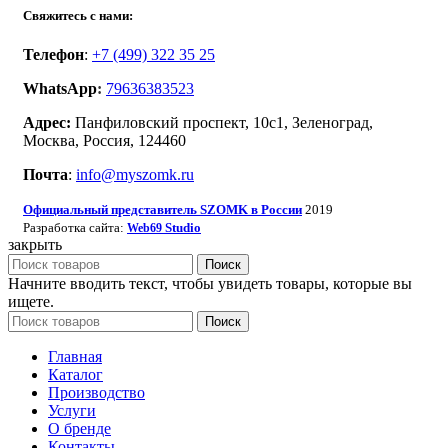
Свяжитесь с нами:
Телефон
:
+7 (499) 322 35 25
WhatsApp
:
79636383523
Адрес:
Панфиловский проспект, 10с1, Зеленоград,
Москва, Россия, 124460
Почта
:
info@myszomk.ru
Официальный представитель SZOMK в России
2019
Разработка сайта:
Studio
Web69
закрыть
Поиск
Начните вводить текст, чтобы увидеть товары, которые вы
ищете.
Поиск
Главная
Каталог
Производство
Услуги
О бренде
Контакты