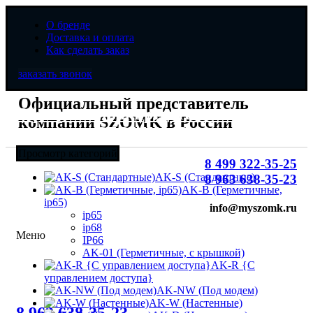
О бренде
Доставка и оплата
Как сделать заказ
заказать звонок
Официальный представитель
Официальный представитель
компании SZOMK в России
компании SZOMK в России
Просмотр категорий
8 499 322-35-25
AK-S (Стандартные)
8 963 638-35-23
AK-B (Герметичные,
ip65)
info@myszomk.ru
ip65
ip68
Меню
IP66
AK-01 (Герметичные, с крышкой)
AK-R {С
управлением доступа}
AK-NW (Под модем)
8 (499) 322-35-25
AK-W (Настенные)