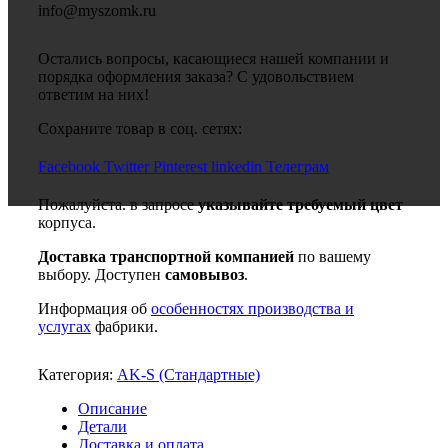
info@myszomk.ru
Остались вопросы, касающиеся нашей компании и
порядка оформления заказа? С удовольствием
ответим на них!
Сохраните товар в соц. сетях:
Facebook
Twitter
Pinterest
linkedin
Телеграм
Пожалуйста. в запросе
указывайте требуемый цвет
корпуса.
Доставка транспортной компанией
по вашему
выбору. Доступен
самовывоз
.
Информация об
особенностях производства и
услугах
фабрики.
Категория:
AK-S (Стандартные)
Описание
Детали
Доставка и оплата