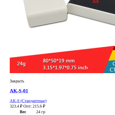
Закрыть
AK-S-01
AK-S (Стандартные)
323.4
₽
Опт:
215.6
₽
Вес
24 гр