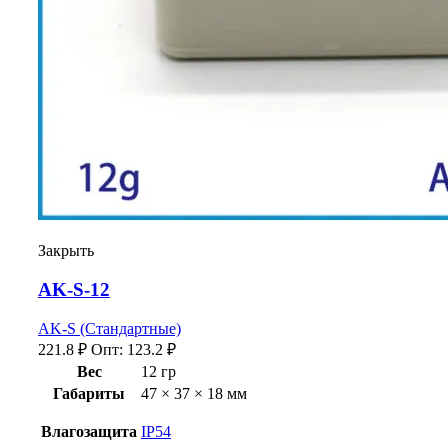
Закрыть
AK-S-12
AK-S (Стандартные)
221.8
₽
Опт:
123.2
₽
Вес
12 гр
Габариты
47 × 37 × 18 мм
Влагозащита
IP54