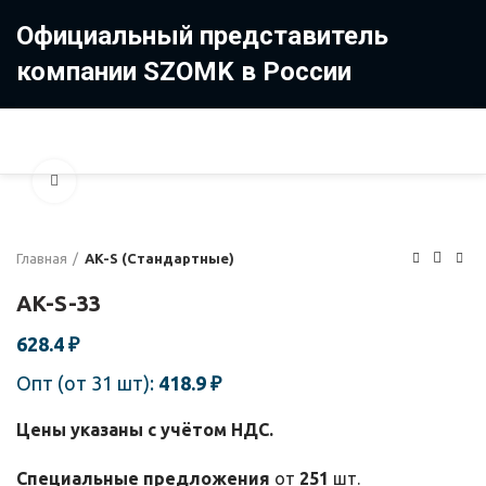
Официальный представитель
компании SZOMK в России
8 (499) 322-35-25
8 963 638-35-23
Увеличить
Главная
AK-S (Стандартные)
AK-S-33
628.4
₽
Опт (от 31 шт):
418.9
₽
Цены указаны с учётом НДС.
Специальные предложения
от
251
шт.