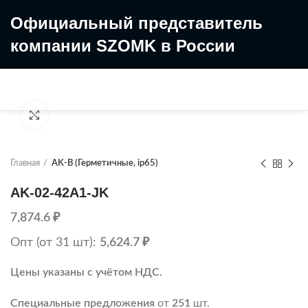
Официальный представитель
компании SZOMK в России
8 (499) 322-35-25
8 963 638-35-23
Увеличить
Главная
AK-B (Герметичные, ip65)
AK-02-42A1-JK
7,874.6
₽
Опт (от 31 шт):
5,624.7
₽
Цены указаны с учётом НДС.
Специальные предложения
от
251
шт.